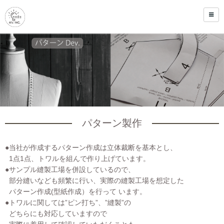
パターン製作
●当社が作成するパターン作成は立体裁断を基本とし、
1点1点、トワルを組んで作り上げています。
●サンプル縫製工場を併設しているので、
部分縫いなども頻繁に行い、実際の縫製工場を想定した
パターン作成(型紙作成）を行って います。
●トワルに関しては”ピン打ち”、”縫製”の
どちらにも対応していますので